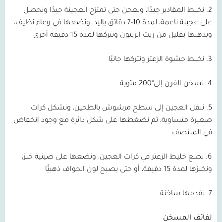
2. نخلط المقادير جيدًا، ونعجن حتى تمتزج العجينة جيدًا ونحصل
على عجينة ناعمة، لمدة 10-7 دقائق باليد، ونضعها في وعاء نظيف،
وندهنها بقليل من زيت الزيتون ونتركها لمدة 15 دقيقة أخرى
3. نخلط حشوة الزعتر ونتركها جانبًا
4. نسخن الفرن إلى°200 مئوية
5. ننقل العجين إلى سطح مرشوش بالطحين، ونشكل كرات
صغيرة متساوية، ثم نضغطها على شكل دائرة مع وجود انخفاض
في المنتصف
6. نضع خليط الزعتر في كرات العجين، ونضعها على صينية خبز،
ونخبزها لمدة 15 دقيقة، أو حتى يصبح لون الحواف ذهبيًّا
7. نقدمها ساخنة
لفائف المسخن