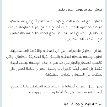
كتبت: تغريد عودة، خبيرة طهي
الفنان الذي استخدم البطيخ كرمز لفلسطين أبدع في تقديم فكرة
مبتكرة ومحفّزة للتفكير؛ حيث أصبح البطيخ رمزًا للمقاومة، ويلفت
الأنظار إلى الصراع المستمر، ويشجع الحوار والتفاهم والتضامن
مع الشعب الفلسطيني.
بما أن البطيخ عنصر أساسي في المطبخ والثقافة الفلسطينية،
اخترت وصفة سلطة البطيخ بالجبنة الفيتا الصديقة للأطفال، والتي
تناسب الصغار والكبار على حد سواء. هذه الوصفة ليست لذيذة
فقط، بل تحمل أيضًا تذكيرًا بأنه وسط الصراع، يمكننا العثور على
لحظات من الحلاوة والتجارب المشتركة.
ومن خلال إشراك أطفالنا في إعداد هذه السلطة، فإننا لا تغذي
أجسادهم فحسب، بل نبثّ أيضًا رسالة أمل ووحدة.
سلطة البطيخ وجبنة الفيتا