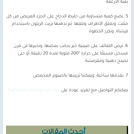
بقية الأرغفة
5. نضع كمية متساوية من خليط الدجاج على الجزء العريض من كل
مثلث، ونغلق الأطراف ونلفها، ثم ندهنها بزيت الزيتون باستخدام
فرشاة، ونكرر الخطوة
6. نرص اللفائف على صينية خبز بجانب بعضها، ونخبزها في فرن
مسخن مسبقًا على حرارة °200 مئوية لمدة 20 دقيقة أو حتى
تصبح ذهبية ومقرمشة
7. نقدمها ساخنة، ويمكننا تزيينها بالصنوبر المحمص
يمكنكم التواصل مع تغريد عودة على
Taghreed.odeh@gmail.com
أحدث المقالات