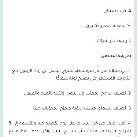
¼ كوب سماق
½ ملعقة صغيرة كمون
3 رغيف خبز شراك
طريقة التحضير
1. في مقلاة على نار متوسطة، نشوّح البصل في زيت الزيتون مع
التحريك المستمر حتى يصبح لونه شفافًا
2. نضيف الدجاج المفتت إلى البصل ونتبله بالملح والفلفل
3. نضيف السماق حسب الرغبة ونمزج المكوّنات جيدًا
4. نفرد رغيف من خبز الشراك على لوح تقطيع كبير ونقسمه إلى 8
شرائح على شكل مثلث، مثل شرائح البيتزا، ونكرر هذه الخطوة مع