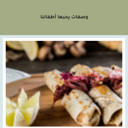
وصفات يحبها أطفالنا