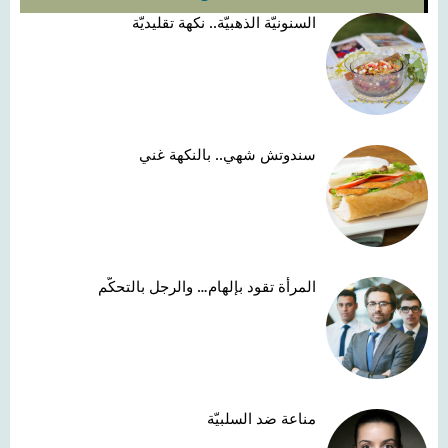
السنونيّة الذهبيّة.. نكهة تقليديّة
سندوتش شهي.. بالنكهة غني
المرأة تقود بإلهام… والرجل بالتحكّم
مناعة ضد السلبيّة