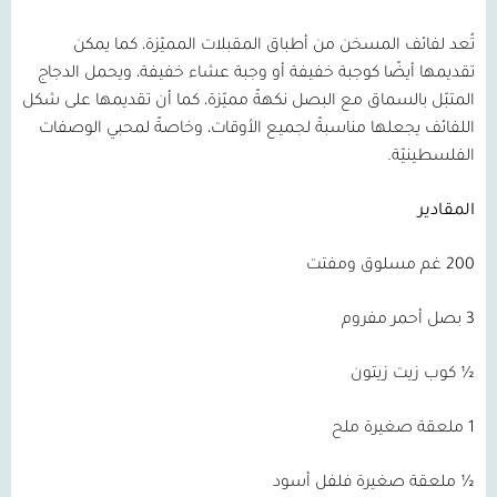
تُعد لفائف المسخن من أطباق المقبلات المميّزة، كما يمكن
تقديمها أيضًا كوجبة خفيفة أو وجبة عشاء خفيفة، ويحمل الدجاج
المتبّل بالسماق مع البصل نكهةً مميّزة، كما أن تقديمها على شكل
اللفائف يجعلها مناسبةً لجميع الأوقات، وخاصةً لمحبي الوصفات
الفلسطينيّة.
المقادير
200 غم مسلوق ومفتت
3 بصل أحمر مفروم
½ كوب زيت زيتون
1 ملعقة صغيرة ملح
½ ملعقة صغيرة فلفل أسود