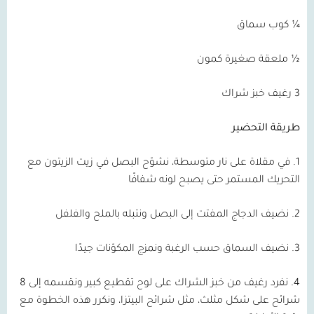
¼ كوب سماق
½ ملعقة صغيرة كمون
3 رغيف خبز شراك
طريقة التحضير
1. في مقلاة على نار متوسطة، نشوّح البصل في زيت الزيتون مع
التحريك المستمر حتى يصبح لونه شفافًا
2. نضيف الدجاج المفتت إلى البصل ونتبله بالملح والفلفل
3. نضيف السماق حسب الرغبة ونمزج المكوّنات جيدًا
4. نفرد رغيف من خبز الشراك على لوح تقطيع كبير ونقسمه إلى 8
شرائح على شكل مثلث، مثل شرائح البيتزا، ونكرر هذه الخطوة مع