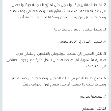
2. نخلط المقادير جيدًا، ونعجن حتى تمتزج العجينة جيدًا ونحصل
على عجينة ناعمة، لمدة 10-7 دقائق باليد، ونضعها في وعاء نظيف،
وندهنها بقليل من زيت الزيتون ونتركها لمدة 15 دقيقة أخرى
3. نخلط حشوة الزعتر ونتركها جانبًا
4. نسخن الفرن إلى°200 مئوية
5. ننقل العجين إلى سطح مرشوش بالطحين، ونشكل كرات
صغيرة متساوية، ثم نضغطها على شكل دائرة مع وجود انخفاض
في المنتصف
6. نضع خليط الزعتر في كرات العجين، ونضعها على صينية خبز،
ونخبزها لمدة 15 دقيقة، أو حتى يصبح لون الحواف ذهبيًّا
7. نقدمها ساخنة
لفائف المسخن