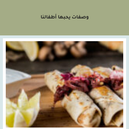
وصفات يحبها أطفالنا