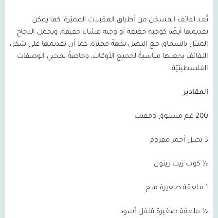
تُعد لفائف المسخن من أطباق المقبلات المميّزة، كما يمكن
تقديمها أيضًا كوجبة خفيفة أو وجبة عشاء خفيفة، ويحمل الدجاج
المتبّل بالسماق مع البصل نكهةً مميّزة، كما أن تقديمها على شكل
اللفائف يجعلها مناسبةً لجميع الأوقات، وخاصةً لمحبي الوصفات
الفلسطينيّة.
المقادير
200 غم مسلوق ومفتت
3 بصل أحمر مفروم
½ كوب زيت زيتون
1 ملعقة صغيرة ملح
½ ملعقة صغيرة فلفل أسود