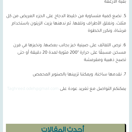
بقية الأرغفة
5. نضع كمية متساوية من خليط الدجاج على الجزء العريض من كل
مثلث، ونغلق الأطراف ونلفها، ثم ندهنها بزيت الزيتون باستخدام
فرشاة، ونكرر الخطوة
6. نرص اللفائف على صينية خبز بجانب بعضها، ونخبزها في فرن
مسخن مسبقًا على حرارة °200 مئوية لمدة 20 دقيقة أو حتى
تصبح ذهبية ومقرمشة
7. نقدمها ساخنة، ويمكننا تزيينها بالصنوبر المحمص
يمكنكم التواصل مع تغريد عودة على
Taghreed.odeh@gmail.com
أحدث المقالات