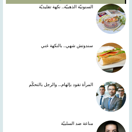
السنونيّة الذهبيّة.. نكهة تقليديّة
سندوتش شهي.. بالنكهة غني
المرأة تقود بإلهام… والرجل بالتحكّم
مناعة ضد السلبيّة