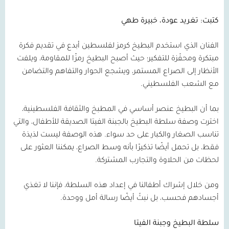
كتبت: تغريد عودة، خبيرة طهي
الفنان الذي استخدم البطيخ كرمز لفلسطين أبدع في تقديم فكرة
مبتكرة ومحفّزة للتفكير؛ حيث أصبح البطيخ رمزًا للمقاومة، ويلفت
الأنظار إلى الصراع المستمر، ويشجع الحوار والتفاهم والتضامن
مع الشعب الفلسطيني.
بما أن البطيخ عنصر أساسي في المطبخ والثقافة الفلسطينية،
اخترت وصفة سلطة البطيخ بالجبنة الفيتا الصديقة للأطفال، والتي
تناسب الصغار والكبار على حد سواء. هذه الوصفة ليست لذيذة
فقط، بل تحمل أيضًا تذكيرًا بأنه وسط الصراع، يمكننا العثور على
لحظات من الحلاوة والتجارب المشتركة.
ومن خلال إشراك أطفالنا في إعداد هذه السلطة، فإننا لا تغذي
أجسادهم فحسب، بل نبثّ أيضًا رسالة أمل ووحدة.
سلطة البطيخ وجبنة الفيتا