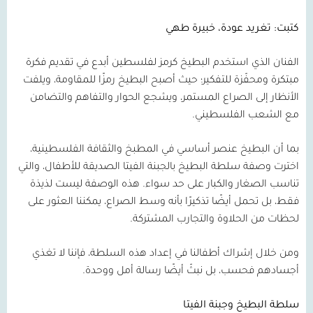
كتبت: تغريد عودة، خبيرة طهي
الفنان الذي استخدم البطيخ كرمز لفلسطين أبدع في تقديم فكرة
مبتكرة ومحفّزة للتفكير؛ حيث أصبح البطيخ رمزًا للمقاومة، ويلفت
الأنظار إلى الصراع المستمر، ويشجع الحوار والتفاهم والتضامن
مع الشعب الفلسطيني.
بما أن البطيخ عنصر أساسي في المطبخ والثقافة الفلسطينية،
اخترت وصفة سلطة البطيخ بالجبنة الفيتا الصديقة للأطفال، والتي
تناسب الصغار والكبار على حد سواء. هذه الوصفة ليست لذيذة
فقط، بل تحمل أيضًا تذكيرًا بأنه وسط الصراع، يمكننا العثور على
لحظات من الحلاوة والتجارب المشتركة.
ومن خلال إشراك أطفالنا في إعداد هذه السلطة، فإننا لا تغذي
أجسادهم فحسب، بل نبثّ أيضًا رسالة أمل ووحدة.
سلطة البطيخ وجبنة الفيتا