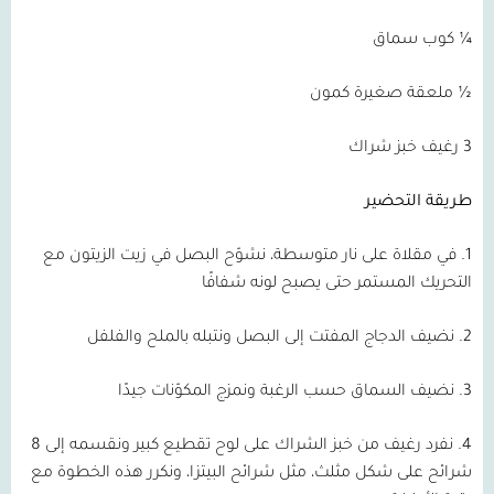
¼ كوب سماق
½ ملعقة صغيرة كمون
3 رغيف خبز شراك
طريقة التحضير
1. في مقلاة على نار متوسطة، نشوّح البصل في زيت الزيتون مع
التحريك المستمر حتى يصبح لونه شفافًا
2. نضيف الدجاج المفتت إلى البصل ونتبله بالملح والفلفل
3. نضيف السماق حسب الرغبة ونمزج المكوّنات جيدًا
4. نفرد رغيف من خبز الشراك على لوح تقطيع كبير ونقسمه إلى 8
شرائح على شكل مثلث، مثل شرائح البيتزا، ونكرر هذه الخطوة مع