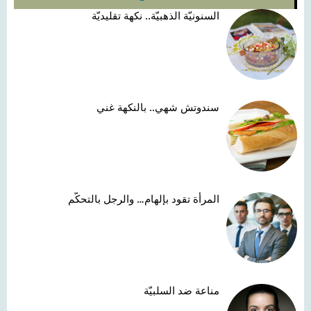
السنونيّة الذهبيّة.. نكهة تقليديّة
سندوتش شهي.. بالنكهة غني
المرأة تقود بإلهام… والرجل بالتحكّم
مناعة ضد السلبيّة