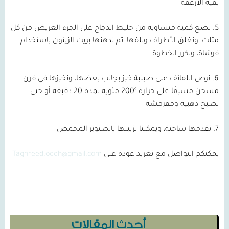
بقية الأرغفة
5. نضع كمية متساوية من خليط الدجاج على الجزء العريض من كل
مثلث، ونغلق الأطراف ونلفها، ثم ندهنها بزيت الزيتون باستخدام
فرشاة، ونكرر الخطوة
6. نرص اللفائف على صينية خبز بجانب بعضها، ونخبزها في فرن
مسخن مسبقًا على حرارة °200 مئوية لمدة 20 دقيقة أو حتى
تصبح ذهبية ومقرمشة
7. نقدمها ساخنة، ويمكننا تزيينها بالصنوبر المحمص
يمكنكم التواصل مع تغريد عودة على
Taghreed.odeh@gmail.com
أحدث المقالات