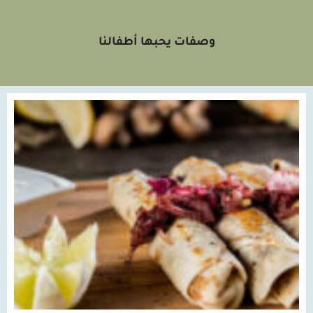
وصفات يحبها أطفالنا