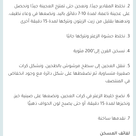
2. نخلط المقادير جيدًا، ونعجن حتى تمتزج العجينة جيدًا ونحصل
على عجينة ناعمة، لمدة 10-7 دقائق باليد، ونضعها في وعاء نظيف،
وندهنها بقليل من زيت الزيتون ونتركها لمدة 15 دقيقة أخرى
3. نخلط حشوة الزعتر ونتركها جانبًا
4. نسخن الفرن إلى°200 مئوية
5. ننقل العجين إلى سطح مرشوش بالطحين، ونشكل كرات
صغيرة متساوية، ثم نضغطها على شكل دائرة مع وجود انخفاض
في المنتصف
6. نضع خليط الزعتر في كرات العجين، ونضعها على صينية خبز،
ونخبزها لمدة 15 دقيقة، أو حتى يصبح لون الحواف ذهبيًّا
7. نقدمها ساخنة
لفائف المسخن