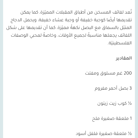
تُعد لفائف المسخن من أطباق المقبلات المميّزة، كما يمكن
تقديمها أيضًا كوجبة خفيفة أو وجبة عشاء خفيفة، ويحمل الدجاج
المتبّل بالسماق مع البصل نكهةً مميّزة، كما أن تقديمها على شكل
اللفائف يجعلها مناسبةً لجميع الأوقات، وخاصةً لمحبي الوصفات
الفلسطينيّة.
المقادير
200 غم مسلوق ومفتت
3 بصل أحمر مفروم
½ كوب زيت زيتون
1 ملعقة صغيرة ملح
½ ملعقة صغيرة فلفل أسود