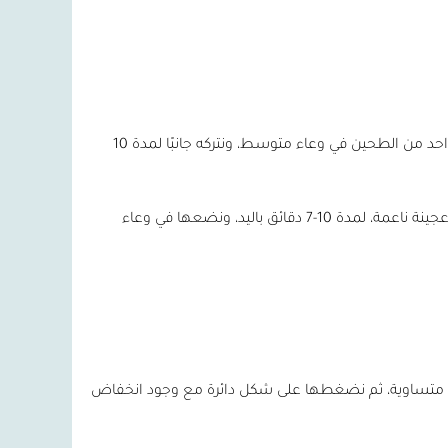
1. نخلط الماء والزيت والسكر والملح والخميرة وزيت الزيتون وكوب واحد من الطحين في وعاء متوسط، ونتركه جانبًا لمدة 10
2. نخلط المقادير جيدًا، ونعجن حتى تمتزج العجينة جيدًا ونحصل على عجينة ناعمة، لمدة 10-7 دقائق باليد، ونضعها في وعاء
متساوية، ثم نضغطها على شكل دائرة مع وجود انخفاض