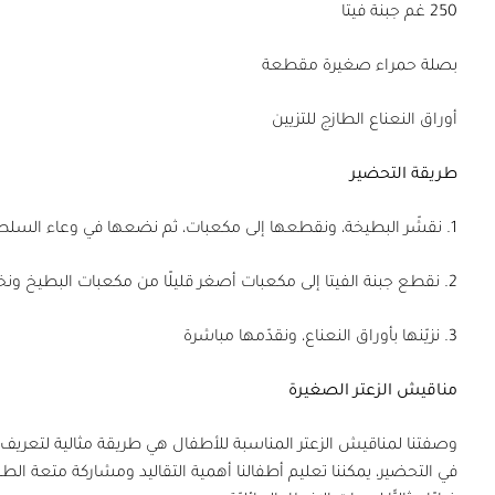
250 غم جبنة فيتا
بصلة حمراء صغيرة مقطعة
أوراق النعناع الطازج للتزيين
طريقة التحضير
1. نقشّر البطيخة، ونقطعها إلى مكعبات، ثم نضعها في وعاء السلطة
2. نقطع جبنة الفيتا إلى مكعبات أصغر قليلًا من مكعبات البطيخ ونخلطها مع البطيخة والبصل الأحمر
3. نزيّنها بأوراق النعناع، ونقدّمها مباشرة
مناقيش الزعتر الصغيرة
وصفتنا لمناقيش الزعتر المناسبة للأطفال هي طريقة مثالية لتعري
في التحضير، يمكننا تعليم أطفالنا أهمية التقاليد ومشاركة متعة ا