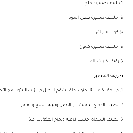
1 ملعقة صغيرة ملح
½ ملعقة صغيرة فلفل أسود
¼ كوب سماق
½ ملعقة صغيرة كمون
3 رغيف خبز شراك
طريقة التحضير
1. في مقلاة على نار متوسطة، نشوّح البصل في زيت الزيتون مع التحريك المستمر حتى يصبح لونه شفافًا
2. نضيف الدجاج المفتت إلى البصل ونتبله بالملح والفلفل
3. نضيف السماق حسب الرغبة ونمزج المكوّنات جيدًا