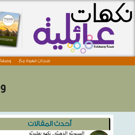
فنجان قهوة مع
وصفة 
وص
أحدث المقالات
السنونيّة الذهبيّة.. نكهة تقليديّة