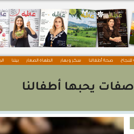
للنجاح
صحة أطفالنا
سكر و بهار
الطهاة الصغار
بيتنا
الم
فات يحبها أطفالنا