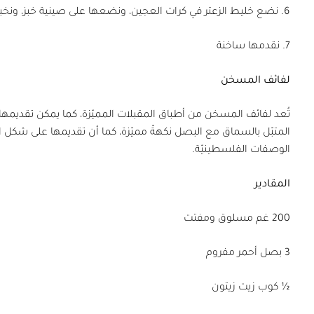
6. نضع خليط الزعتر في كرات العجين، ونضعها على صينية خبز، ونخبزها لمدة 15 دقيقة، أو حتى يصبح لون الحواف ذهبيًّا
7. نقدمها ساخنة
لفائف المسخن
تُعد لفائف المسخن من أطباق المقبلات المميّزة، كما يمكن تقديمها
المتبّل بالسماق مع البصل نكهةً مميّزة، كما أن تقديمها على شكل ا
الوصفات الفلسطينيّة.
المقادير
200 غم مسلوق ومفتت
3 بصل أحمر مفروم
½ كوب زيت زيتون