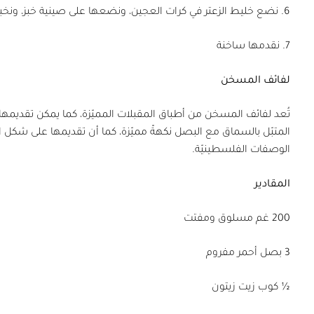
6. نضع خليط الزعتر في كرات العجين، ونضعها على صينية خبز، ونخبزها لمدة 15 دقيقة، أو حتى يصبح لون الحواف ذهبيًّا
7. نقدمها ساخنة
لفائف المسخن
تُعد لفائف المسخن من أطباق المقبلات المميّزة، كما يمكن تقديمها
المتبّل بالسماق مع البصل نكهةً مميّزة، كما أن تقديمها على شكل ا
الوصفات الفلسطينيّة.
المقادير
200 غم مسلوق ومفتت
3 بصل أحمر مفروم
½ كوب زيت زيتون