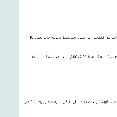
1. نخلط الماء والزيت والسكر والملح والخميرة وزيت الزيتون وكوب واحد من الطحين في وعاء متوسط، ونتركه جانبًا لمدة 10
2. نخلط المقادير جيدًا، ونعجن حتى تمتزج العجينة جيدًا ونحصل على عجينة ناعمة، لمدة 10-7 دقائق باليد، ونضعها في وعاء
متساوية، ثم نضغطها على شكل دائرة مع وجود انخفاض