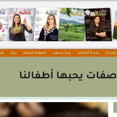
للنجاح
صحة أطفالنا
سكر و بهار
الطهاة الصغار
بيتنا
الم
فات يحبها أطفالنا