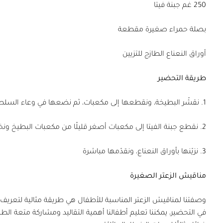
250 غم جبنة فيتا
بصلة حمراء صغيرة مقطعة
أوراق النعناع الطازج للتزيين
طريقة التحضير
1. نقشّر البطيخة، ونقطعها إلى مكعبات، ثم نضعها في وعاء السلطة
2. نقطع جبنة الفيتا إلى مكعبات أصغر قليلًا من مكعبات البطيخ ونخلطها مع البطيخة والبصل الأحمر
3. نزيّنها بأوراق النعناع، ونقدّمها مباشرة
مناقيش الزعتر الصغيرة
وصفتنا لمناقيش الزعتر المناسبة للأطفال هي طريقة مثالية لتعري
في التحضير، يمكننا تعليم أطفالنا أهمية التقاليد ومشاركة متعة ا