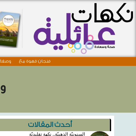
فنجان قهوة مع
وصفة 
وص
أحدث المقالات
السنونيّة الذهبيّة.. نكهة تقليديّة