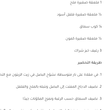
1 ملعقة صغيرة ملح
½ ملعقة صغيرة فلفل أسود
¼ كوب سماق
½ ملعقة صغيرة كمون
3 رغيف خبز شراك
طريقة التحضير
1. في مقلاة على نار متوسطة، نشوّح البصل في زيت الزيتون مع التحريك المستمر حتى يصبح لونه شفافًا
2. نضيف الدجاج المفتت إلى البصل ونتبله بالملح والفلفل
3. نضيف السماق حسب الرغبة ونمزج المكوّنات جيدًا