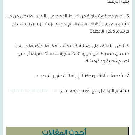
بقية الأرغفة
5. نضع كمية متساوية من خليط الدجاج على الجزء العريض من كل
مثلث، ونغلق الأطراف ونلفها، ثم ندهنها بزيت الزيتون باستخدام
فرشاة، ونكرر الخطوة
6. نرص اللفائف على صينية خبز بجانب بعضها، ونخبزها في فرن
مسخن مسبقًا على حرارة °200 مئوية لمدة 20 دقيقة أو حتى
تصبح ذهبية ومقرمشة
7. نقدمها ساخنة، ويمكننا تزيينها بالصنوبر المحمص
يمكنكم التواصل مع تغريد عودة على
Taghreed.odeh@gmail.com
أحدث المقالات