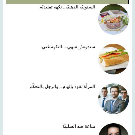
السنونيّة الذهبيّة.. نكهة تقليديّة
سندوتش شهي.. بالنكهة غني
المرأة تقود بإلهام… والرجل بالتحكّم
مناعة ضد السلبيّة