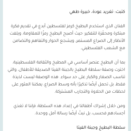
كتبت: تغريد عودة، خبيرة طهي
الفنان الذي استخدم البطيخ كرمز لفلسطين أبدع في تقديم فكرة
مبتكرة ومحفّزة للتفكير؛ حيث أصبح البطيخ رمزًا للمقاومة، ويلفت
الأنظار إلى الصراع المستمر، ويشجع الحوار والتفاهم والتضامن
مع الشعب الفلسطيني.
بما أن البطيخ عنصر أساسي في المطبخ والثقافة الفلسطينية،
اخترت وصفة سلطة البطيخ بالجبنة الفيتا الصديقة للأطفال، والتي
تناسب الصغار والكبار على حد سواء. هذه الوصفة ليست لذيذة
فقط، بل تحمل أيضًا تذكيرًا بأنه وسط الصراع، يمكننا العثور على
لحظات من الحلاوة والتجارب المشتركة.
ومن خلال إشراك أطفالنا في إعداد هذه السلطة، فإننا لا تغذي
أجسادهم فحسب، بل نبثّ أيضًا رسالة أمل ووحدة.
سلطة البطيخ وجبنة الفيتا