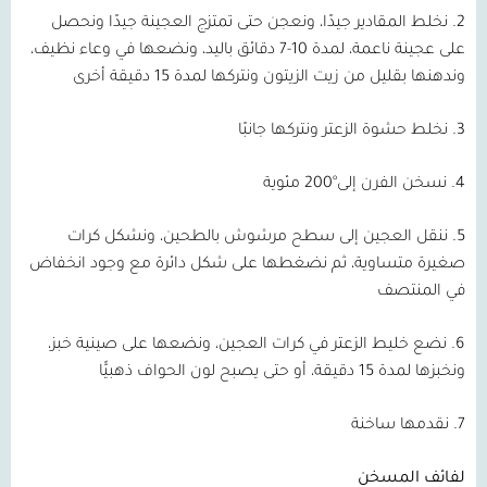
2. نخلط المقادير جيدًا، ونعجن حتى تمتزج العجينة جيدًا ونحصل
على عجينة ناعمة، لمدة 10-7 دقائق باليد، ونضعها في وعاء نظيف،
وندهنها بقليل من زيت الزيتون ونتركها لمدة 15 دقيقة أخرى
3. نخلط حشوة الزعتر ونتركها جانبًا
4. نسخن الفرن إلى°200 مئوية
5. ننقل العجين إلى سطح مرشوش بالطحين، ونشكل كرات
صغيرة متساوية، ثم نضغطها على شكل دائرة مع وجود انخفاض
في المنتصف
6. نضع خليط الزعتر في كرات العجين، ونضعها على صينية خبز،
ونخبزها لمدة 15 دقيقة، أو حتى يصبح لون الحواف ذهبيًّا
7. نقدمها ساخنة
لفائف المسخن