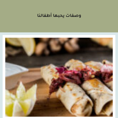
وصفات يحبها أطفالنا