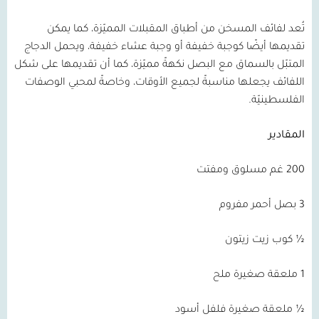
تُعد لفائف المسخن من أطباق المقبلات المميّزة، كما يمكن
تقديمها أيضًا كوجبة خفيفة أو وجبة عشاء خفيفة، ويحمل الدجاج
المتبّل بالسماق مع البصل نكهةً مميّزة، كما أن تقديمها على شكل
اللفائف يجعلها مناسبةً لجميع الأوقات، وخاصةً لمحبي الوصفات
الفلسطينيّة.
المقادير
200 غم مسلوق ومفتت
3 بصل أحمر مفروم
½ كوب زيت زيتون
1 ملعقة صغيرة ملح
½ ملعقة صغيرة فلفل أسود