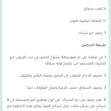
¼ كوب سماق
½ ملعقة صغيرة كمون
3 رغيف خبز شراك
طريقة التحضير
1. في مقلاة على نار متوسطة، نشوّح البصل في زيت الزيتون مع
التحريك المستمر حتى يصبح لونه شفافًا
2. نضيف الدجاج المفتت إلى البصل ونتبله بالملح والفلفل
3. نضيف السماق حسب الرغبة ونمزج المكوّنات جيدًا
4. نفرد رغيف من خبز الشراك على لوح تقطيع كبير ونقسمه إلى 8
شرائح على شكل مثلث، مثل شرائح البيتزا، ونكرر هذه الخطوة مع