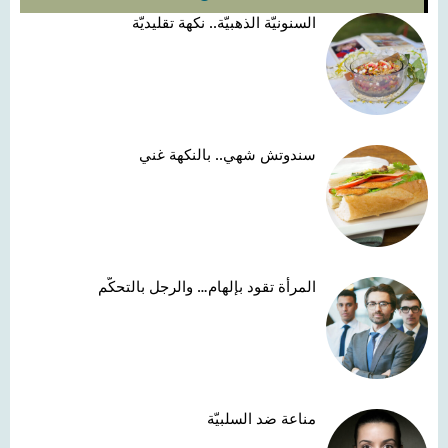
السنونيّة الذهبيّة.. نكهة تقليديّة
سندوتش شهي.. بالنكهة غني
المرأة تقود بإلهام… والرجل بالتحكّم
مناعة ضد السلبيّة