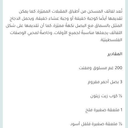
تُعد لفائف المسخن من أطباق المقبلات المميّزة، كما يمكن
تقديمها أيضًا كوجبة خفيفة أو وجبة عشاء خفيفة، ويحمل الدجاج
المتبّل بالسماق مع البصل نكهةً مميّزة، كما أن تقديمها على شكل
اللفائف يجعلها مناسبةً لجميع الأوقات، وخاصةً لمحبي الوصفات
الفلسطينيّة.
المقادير
200 غم مسلوق ومفتت
3 بصل أحمر مفروم
½ كوب زيت زيتون
1 ملعقة صغيرة ملح
½ ملعقة صغيرة فلفل أسود