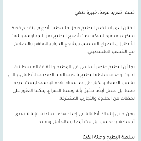
كتبت: تغريد عودة، خبيرة طهي
الفنان الذي استخدم البطيخ كرمز لفلسطين أبدع في تقديم فكرة
مبتكرة ومحفّزة للتفكير؛ حيث أصبح البطيخ رمزًا للمقاومة، ويلفت
الأنظار إلى الصراع المستمر، ويشجع الحوار والتفاهم والتضامن
مع الشعب الفلسطيني.
بما أن البطيخ عنصر أساسي في المطبخ والثقافة الفلسطينية،
اخترت وصفة سلطة البطيخ بالجبنة الفيتا الصديقة للأطفال، والتي
تناسب الصغار والكبار على حد سواء. هذه الوصفة ليست لذيذة
فقط، بل تحمل أيضًا تذكيرًا بأنه وسط الصراع، يمكننا العثور على
لحظات من الحلاوة والتجارب المشتركة.
ومن خلال إشراك أطفالنا في إعداد هذه السلطة، فإننا لا تغذي
أجسادهم فحسب، بل نبثّ أيضًا رسالة أمل ووحدة.
سلطة البطيخ وجبنة الفيتا