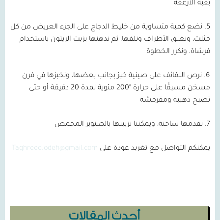
بقية الأرغفة
5. نضع كمية متساوية من خليط الدجاج على الجزء العريض من كل
مثلث، ونغلق الأطراف ونلفها، ثم ندهنها بزيت الزيتون باستخدام
فرشاة، ونكرر الخطوة
6. نرص اللفائف على صينية خبز بجانب بعضها، ونخبزها في فرن
مسخن مسبقًا على حرارة °200 مئوية لمدة 20 دقيقة أو حتى
تصبح ذهبية ومقرمشة
7. نقدمها ساخنة، ويمكننا تزيينها بالصنوبر المحمص
يمكنكم التواصل مع تغريد عودة على
Taghreed.odeh@gmail.com
أحدث المقالات