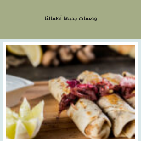
وصفات يحبها أطفالنا