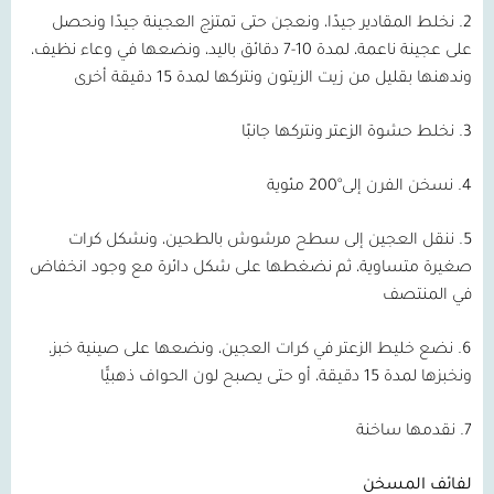
2. نخلط المقادير جيدًا، ونعجن حتى تمتزج العجينة جيدًا ونحصل
على عجينة ناعمة، لمدة 10-7 دقائق باليد، ونضعها في وعاء نظيف،
وندهنها بقليل من زيت الزيتون ونتركها لمدة 15 دقيقة أخرى
3. نخلط حشوة الزعتر ونتركها جانبًا
4. نسخن الفرن إلى°200 مئوية
5. ننقل العجين إلى سطح مرشوش بالطحين، ونشكل كرات
صغيرة متساوية، ثم نضغطها على شكل دائرة مع وجود انخفاض
في المنتصف
6. نضع خليط الزعتر في كرات العجين، ونضعها على صينية خبز،
ونخبزها لمدة 15 دقيقة، أو حتى يصبح لون الحواف ذهبيًّا
7. نقدمها ساخنة
لفائف المسخن