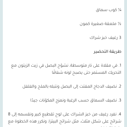
¼ كوب سماق
½ ملعقة صغيرة كمون
3 رغيف خبز شراك
طريقة التحضير
1. في مقلاة على نار متوسطة، نشوّح البصل في زيت الزيتون مع
التحريك المستمر حتى يصبح لونه شفافًا
2. نضيف الدجاج المفتت إلى البصل ونتبله بالملح والفلفل
3. نضيف السماق حسب الرغبة ونمزج المكوّنات جيدًا
4. نفرد رغيف من خبز الشراك على لوح تقطيع كبير ونقسمه إلى 8
شرائح على شكل مثلث، مثل شرائح البيتزا، ونكرر هذه الخطوة مع