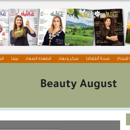
للنجاح
صحة أطفالنا
سكر و بهار
الطهاة الصغار
بيتنا
الم
Beauty August