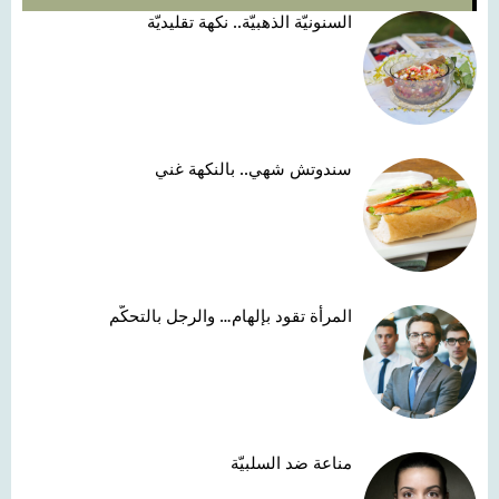
السنونيّة الذهبيّة.. نكهة تقليديّة
سندوتش شهي.. بالنكهة غني
المرأة تقود بإلهام… والرجل بالتحكّم
مناعة ضد السلبيّة