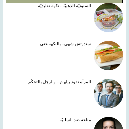
السنونيّة الذهبيّة.. نكهة تقليديّة
سندوتش شهي.. بالنكهة غني
المرأة تقود بإلهام… والرجل بالتحكّم
مناعة ضد السلبيّة