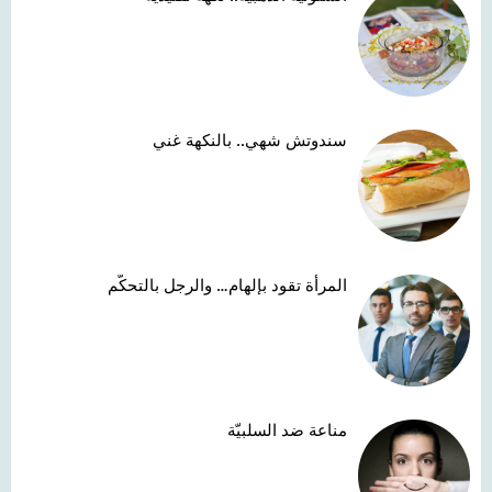
سندوتش شهي.. بالنكهة غني
المرأة تقود بإلهام… والرجل بالتحكّم
مناعة ضد السلبيّة