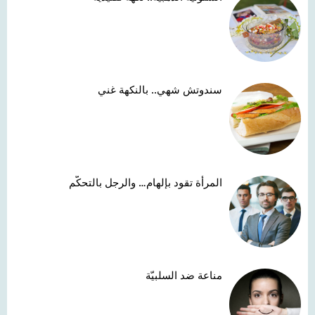
سندوتش شهي.. بالنكهة غني
المرأة تقود بإلهام… والرجل بالتحكّم
مناعة ضد السلبيّة