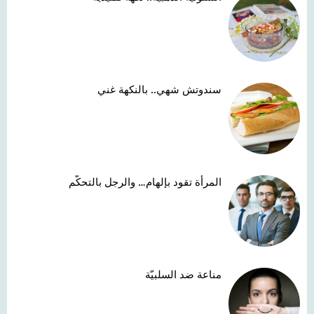
سندوتش شهي.. بالنكهة غني
المرأة تقود بإلهام… والرجل بالتحكّم
مناعة ضد السلبيّة