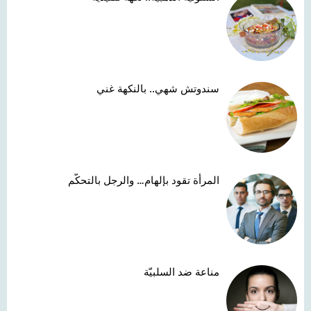
سندوتش شهي.. بالنكهة غني
المرأة تقود بإلهام… والرجل بالتحكّم
مناعة ضد السلبيّة