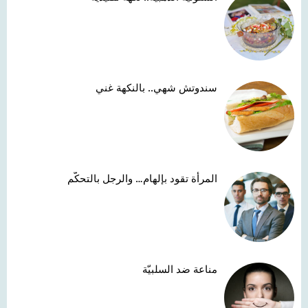
سندوتش شهي.. بالنكهة غني
المرأة تقود بإلهام… والرجل بالتحكّم
مناعة ضد السلبيّة