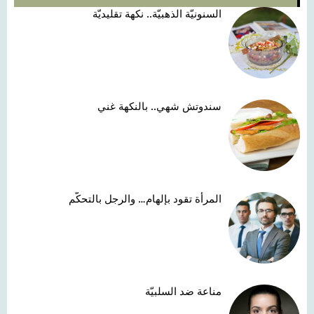
السنونيّة الذهبيّة.. نكهة تقليديّة
سندوتش شهي.. بالنكهة غني
المرأة تقود بإلهام… والرجل بالتحكّم
مناعة ضد السلبيّة