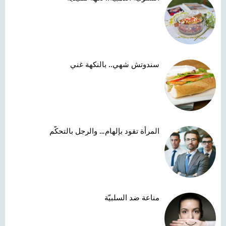
سندوتش شهي.. بالنكهة غني
المرأة تقود بإلهام… والرجل بالتحكّم
مناعة ضد السلبيّة