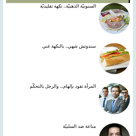
السنونيّة الذهبيّة.. نكهة تقليديّة
سندوتش شهي.. بالنكهة غني
المرأة تقود بإلهام… والرجل بالتحكّم
مناعة ضد السلبيّة