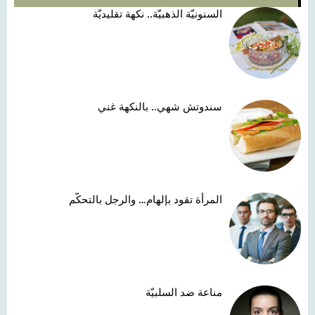
السنونيّة الذهبيّة.. نكهة تقليديّة
سندوتش شهي.. بالنكهة غني
المرأة تقود بإلهام… والرجل بالتحكّم
مناعة ضد السلبيّة