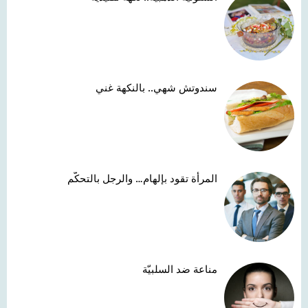
سندوتش شهي.. بالنكهة غني
المرأة تقود بإلهام… والرجل بالتحكّم
مناعة ضد السلبيّة