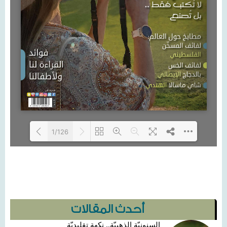
1/126
Loading PDF 6% ...
أحدث المقالات
السنونيّة الذهبيّة.. نكهة تقليديّة