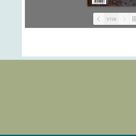
1/126
Loa