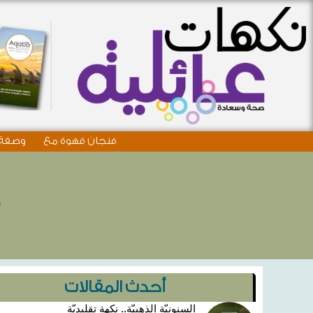
فنجان قهوة مع
وصفة 
4
أحدث المقالات
السنونيّة الذهبيّة.. نكهة تقليديّة