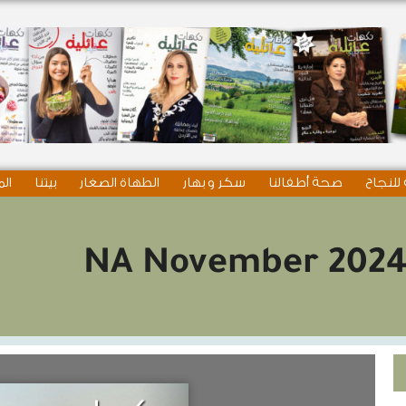
للنجاح
صحة أطفالنا
سكر و بهار
الطهاة الصغار
بيتنا
الم
NA November 202