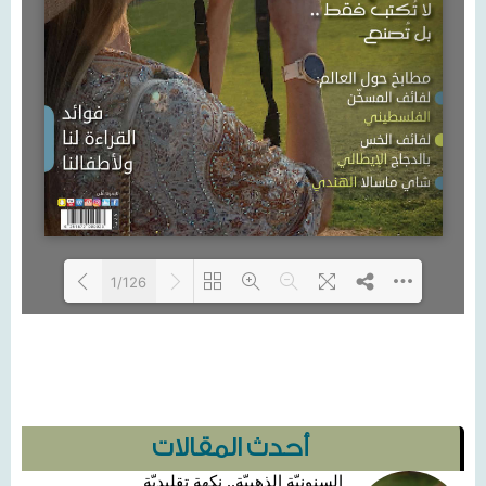
1/126
Loading PDF 6% ...
أحدث المقالات
السنونيّة الذهبيّة.. نكهة تقليديّة