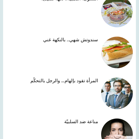
سندوتش شهي.. بالنكهة غني
المرأة تقود بإلهام… والرجل بالتحكّم
مناعة ضد السلبيّة