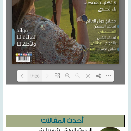
1/126
Loading PDF 6% ...
أحدث المقالات
السنونيّة الذهبيّة.. نكهة تقليديّة