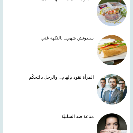
سندوتش شهي.. بالنكهة غني
المرأة تقود بإلهام… والرجل بالتحكّم
مناعة ضد السلبيّة