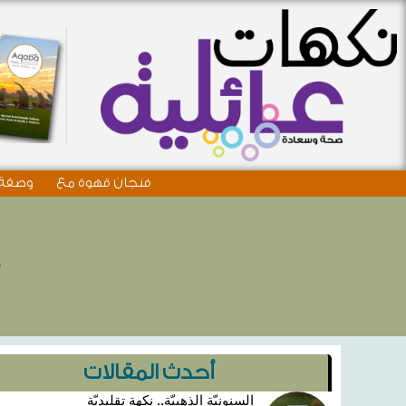
فنجان قهوة مع
وصفة 
4
أحدث المقالات
السنونيّة الذهبيّة.. نكهة تقليديّة