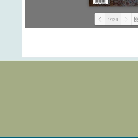
1/126
Loa