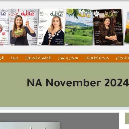
للنجاح
صحة أطفالنا
سكر و بهار
الطهاة الصغار
بيتنا
الم
NA November 202