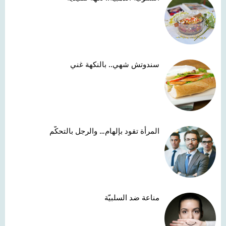
سندوتش شهي.. بالنكهة غني
المرأة تقود بإلهام… والرجل بالتحكّم
مناعة ضد السلبيّة