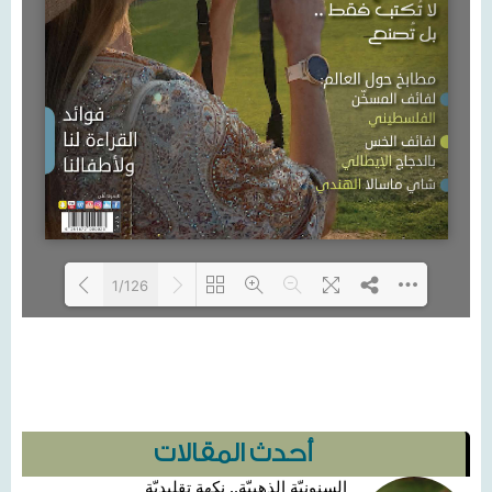
1/126
Loading PDF 6% ...
أحدث المقالات
السنونيّة الذهبيّة.. نكهة تقليديّة