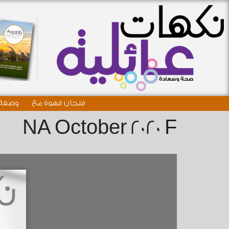
فنجان قهوة مع
وصفة 
NA October 2020 F