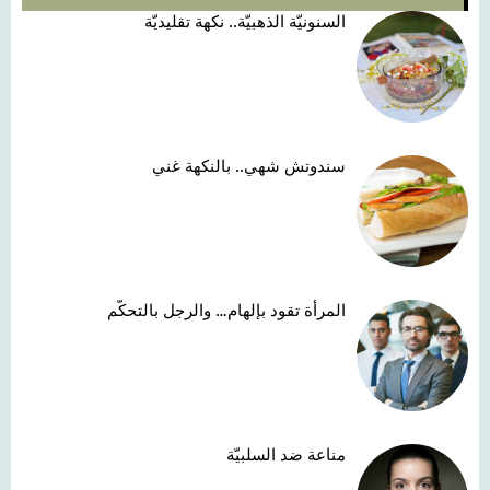
السنونيّة الذهبيّة.. نكهة تقليديّة
سندوتش شهي.. بالنكهة غني
المرأة تقود بإلهام… والرجل بالتحكّم
مناعة ضد السلبيّة