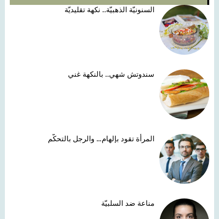
السنونيّة الذهبيّة.. نكهة تقليديّة
سندوتش شهي.. بالنكهة غني
المرأة تقود بإلهام… والرجل بالتحكّم
مناعة ضد السلبيّة