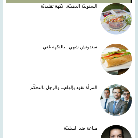
السنونيّة الذهبيّة.. نكهة تقليديّة
سندوتش شهي.. بالنكهة غني
المرأة تقود بإلهام… والرجل بالتحكّم
مناعة ضد السلبيّة