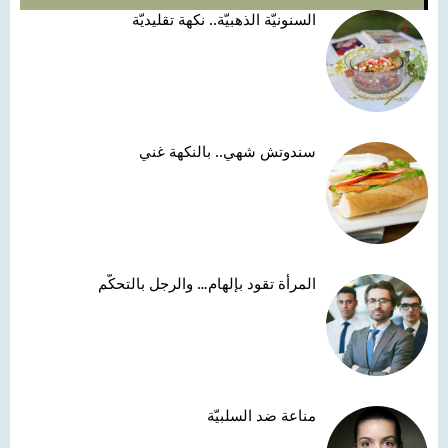
السنونيّة الذهبيّة.. نكهة تقليديّة
سندوتش شهي.. بالنكهة غني
المرأة تقود بإلهام… والرجل بالتحكّم
مناعة ضد السلبيّة