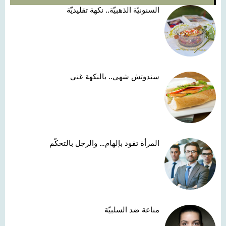
السنونيّة الذهبيّة.. نكهة تقليديّة
سندوتش شهي.. بالنكهة غني
المرأة تقود بإلهام… والرجل بالتحكّم
مناعة ضد السلبيّة