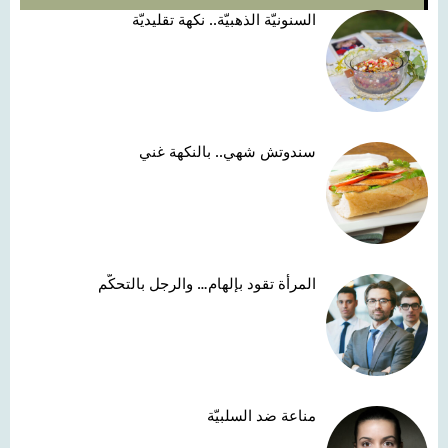
السنونيّة الذهبيّة.. نكهة تقليديّة
سندوتش شهي.. بالنكهة غني
المرأة تقود بإلهام… والرجل بالتحكّم
مناعة ضد السلبيّة