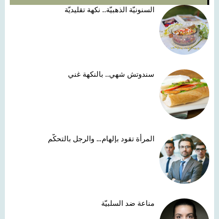
السنونيّة الذهبيّة.. نكهة تقليديّة
سندوتش شهي.. بالنكهة غني
المرأة تقود بإلهام… والرجل بالتحكّم
مناعة ضد السلبيّة