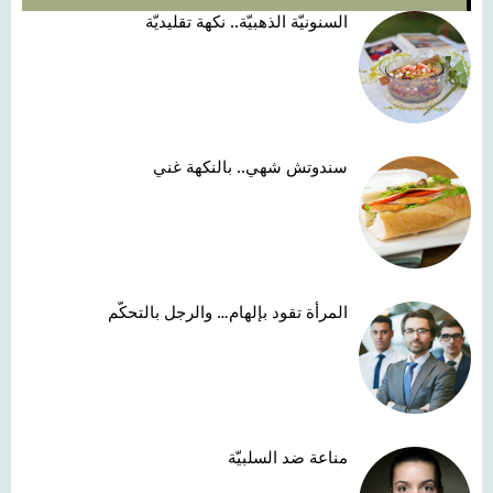
السنونيّة الذهبيّة.. نكهة تقليديّة
سندوتش شهي.. بالنكهة غني
المرأة تقود بإلهام… والرجل بالتحكّم
مناعة ضد السلبيّة