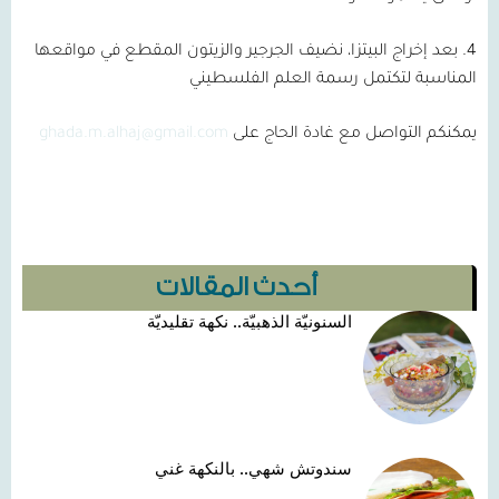
4. بعد إخراج البيتزا، نضيف الجرجير والزيتون المقطع في مواقعها
المناسبة لتكتمل رسمة العلم الفلسطيني
يمكنكم التواصل مع غادة الحاج على
ghada.m.alhaj@gmail.com
أحدث المقالات
السنونيّة الذهبيّة.. نكهة تقليديّة
سندوتش شهي.. بالنكهة غني