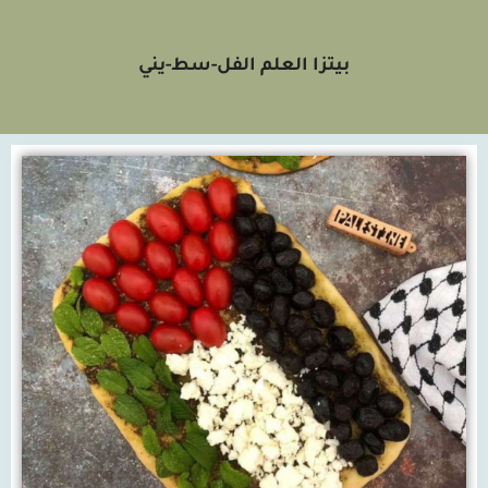
بيتزا العلم الفل-سط-يني