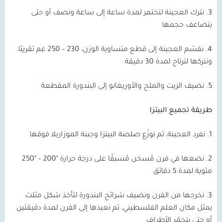
3. نترك العجينة لتختمر لمدة ساعة إلى ساعة ونصف أو حتى
يتضاعف حجمها
4. نقسّم العجينة إلى قطع متساوية الوزن، 230 – 250 غم تقريبًا،
ونتركها لترتاح لمدة 30 دقيقة
5. نضيف الزيت والملح والأوريغانو إلى البندورة المقطعة
طريقة تجميع البيتزا
1. نفرد العجينة، ثم نوزّع صلصة البيتزا وجبنة الموزاريلا فوقها
2. نضعها في فرن مُسخن مُسبقًا على درجة حرارة °200 – °250
مئوية لمدة 5 دقائق
3. نخرجها من الفرن ونضيف شرائح البندورة لتأخذ شكل مثلث
يمثل مكان العلم الفلسطيني، ثم نعيدها إلى الفرن لمدة دقيقتين
أو حتى يتحمّر الأطراف