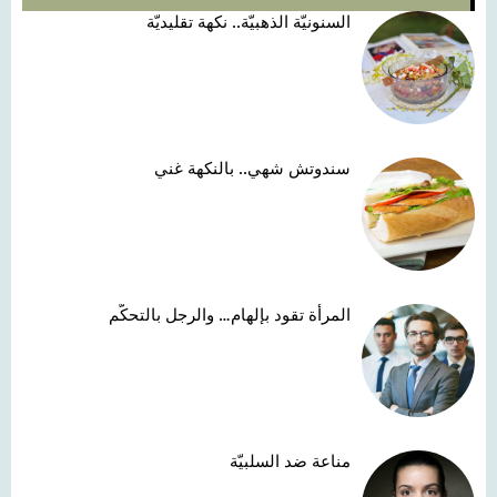
السنونيّة الذهبيّة.. نكهة تقليديّة
سندوتش شهي.. بالنكهة غني
المرأة تقود بإلهام… والرجل بالتحكّم
مناعة ضد السلبيّة