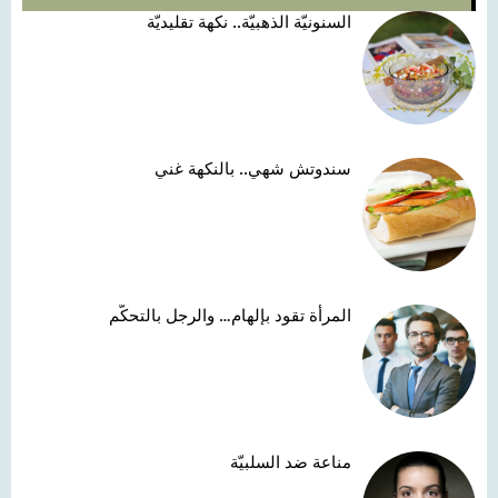
السنونيّة الذهبيّة.. نكهة تقليديّة
سندوتش شهي.. بالنكهة غني
المرأة تقود بإلهام… والرجل بالتحكّم
مناعة ضد السلبيّة