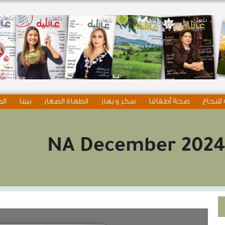
للنجاح
صحة أطفالنا
سكر و بهار
الطهاة الصغار
بيتنا
الم
NA December 202