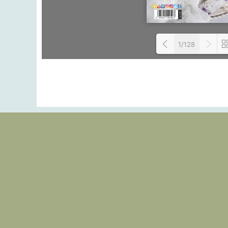
1/128
Load