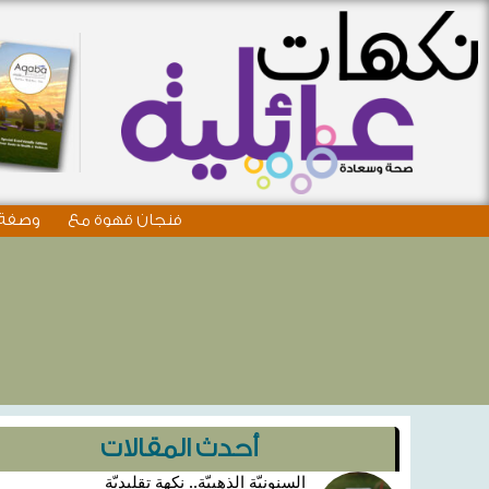
فنجان قهوة مع
وصفة 
4
أحدث المقالات
السنونيّة الذهبيّة.. نكهة تقليديّة