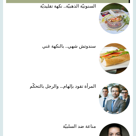
السنونيّة الذهبيّة.. نكهة تقليديّة
سندوتش شهي.. بالنكهة غني
المرأة تقود بإلهام… والرجل بالتحكّم
مناعة ضد السلبيّة