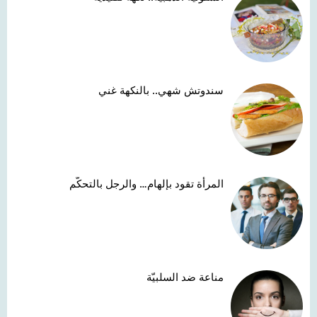
سندوتش شهي.. بالنكهة غني
المرأة تقود بإلهام… والرجل بالتحكّم
مناعة ضد السلبيّة