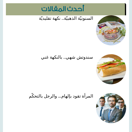
أحدث المقالات
السنونيّة الذهبيّة.. نكهة تقليديّة
سندوتش شهي.. بالنكهة غني
المرأة تقود بإلهام… والرجل بالتحكّم