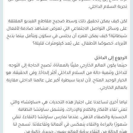
تجربة السلام الداخلي.
لكن كيف يمكن تحقيق ذلك وسط ضجيج مقاطع الفيديو المقلقة
على وسائل التواصل الاجتماعي التي تعرض مشاهد صادمة لأفعال
شيطانيّة؟ كيف يمكن للمرء أن يجلس في سكون ويتأمل بينما يذبح
الأبرياء، خصوصًا الأطفال، على بُعد كيلومترات قليلة؟
الرجوع إلى الداخل
حينما يكون العالم الخارجي مليئًا بالمعاناة، تصبح الحاجة إلى التوجه
للداخل وتنمية حالة من السلام الداخلي أكثر إلحاحًا، وفي الحقيقة، هو
الخيار الوحيد المتاح، لأن لدينا سيطرة أكبر على عالمنا الداخلي مقارنة
بالعالم الخارجي.
نياما أخرى تساعدنا على اجتياز هذه التحديات هي «ساوتشا» والتي
تعني نقاء الأفكار والكلام والإدراك، وتشمل ساوتشا النظافة
الجسدية والصفاء الذهني، عندما نمارس ساوتشا (النقاء)، ننمّي
شعورًا بالبراءة والنقاء ينعكس في أفعالنا وتفاعلاتنا. تسمح لنا
هذه الحالة من النقاء برؤية العالم بعيون جديدة، خالية من