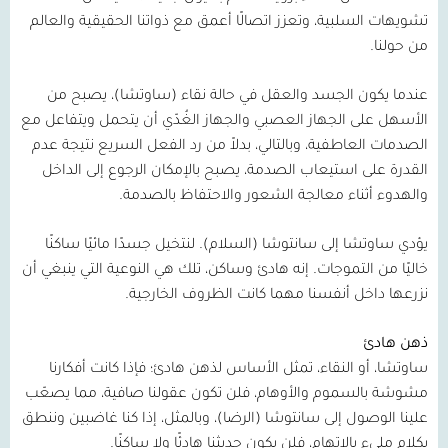
تشويهات السلبية، وتعزز اتصالًا أعمق مع ذواتنا الحقيقية والعالم
من حولنا.
عندما يكون الجسد والعقل في حالة نقاء (ساوتشا)، يصبح من
الأسهل على الجهاز العصبي والجهاز الغُدّي أن يتحمل ويتفاعل مع
الصدمات العاطفية، وبالتالي، بدلاً من رد الفعل السريع نتيجة عدم
القدرة على استيعاب الصدمة، يصبح بالإمكان الرجوع إلى الداخل
والهدوء أثناء معالجة الشعور والاحتفاظ بالصدمة.
يؤدي ساوتشا إلى سانتوشا (السلام). لنتخيل جسدًا مائيًا ساكنًا
خاليًا من التموجات. إنه هادئ وساكن، تلك هي النوعية التي ينبغي أن
نزرعها داخل أنفسنا مهما كانت الظروف الخارجية.
ذهن هادئ
ساوتشا، أو النقاء، تمثل الأساس لذهن هادئ؛ فإذا كانت أفكارنا
مشوشة بالسموم والأوهام، فلن تكون عقولنا صافية، مما يصعّب
علينا الوصول إلى سانتوشا (الرضا)، وبالمثل، إذا كنا غاضبين وننطق
بكلام مليء بالاتهام، فلن يكون حديثنا هادئًا ولا ساكنًا.