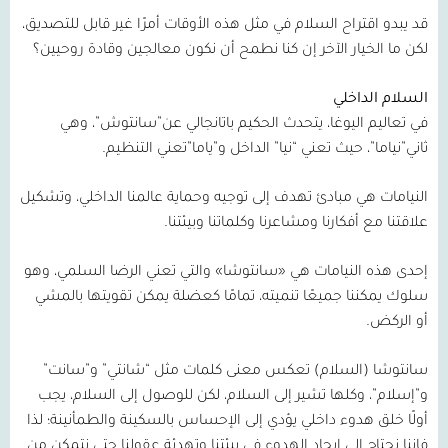
قد يبدو اقتراح السلام في مثل هذه الأوقات أمرًا غير قابل للتصديق،
لكن ما الخيار الآخر إن كنا نطمح أن نكون معالجين وقادة روحيين؟
السلام الداخلي
في تعاليم اليوغا، يتحدث الحكيم باتانجالي عن”سانتوش”، وهي
ثاني”نياما”، حيث تعني “نيا” الداخل و”ياما”تعني التنظيم.
النيامات هي مبادئ تهدف إلى توجيه وحماية عالمنا الداخلي، وتشكيل
علاقتنا مع أفكارنا ومشاعرنا وكلماتنا وبيئتنا.
إحدى هذه النيامات هي «سانتوشا» والتي تعني الرضا السلمي، وهو
سلوك يمكننا جميعًا تنميته، تمامًا كعضلة يمكن تقويتها بالمشي
أو الركض.
سانتوشا (السلام) تعكس معنى كلمات مثل “شانتي” و”سانت”
و”إسلام”، وكلها تشير إلى السلام، لكن للوصول إلى السلام، يجب
أولًا خلق هدوء داخلي يؤدي إلى الإحساس بالسكينة والطمأنينة؛ لذا
فإننا نحتاج إلى إيجاد الهدوء في بيئتنا وتهدئة عقولنا حتى نتمكن من