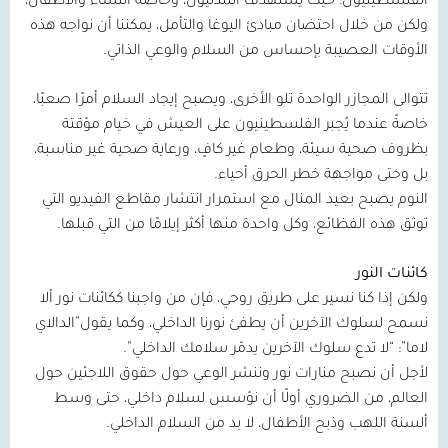
الفلسطينيون؛ حيث يُستهدف المدنيون، وخاصة النساء والأطفال،
ولكن من خلال احتضان مبادئ اليوغا والتأمل، يمكننا أن نواجه هذه
الأوقات العصيبة بإحساس من السلام والوعي الذاتي.
تتوالى المجازر الواحدة تلو الأخرى، ويصبح إيجاد السلام أمرًا صعبًا،
خاصةً عندما يُجبر الفلسطينيون على العيش في خيام مؤقتة
بظروف صحية سيئة، وطعام غير كافٍ، ورعاية صحية غير مناسبة،
بل وحتى مواجهة خطر الحرق أحياء.
النوم يصبح بعيد المنال مع استمرار انتشار مقاطع الفيديو التي
توثق هذه الفظائع، وكل واحدة منها أكثر إيلامًا من التي قبلها.
كائنات النور
ولكن إذا كنا نسير على طريق روحي، فإن من واجبنا ككائنات نور ألا
نسمح لسلوك الآخرين أن يطفئ نورنا الداخلي، وكما يقول”الدالاي
لاما”: “لا تدع سلوك الآخرين يدمّر سلامك الداخلي”.
لأجل أن نصبح منارات نور وننشر الوعي حول حقوق اللاجئين حول
العالم، من الضروري أولًا أن نؤسس لسلام داخلي، حتى وسط
ألسنة اللهب وذبح الأطفال، لا بد من السلام الداخلي.