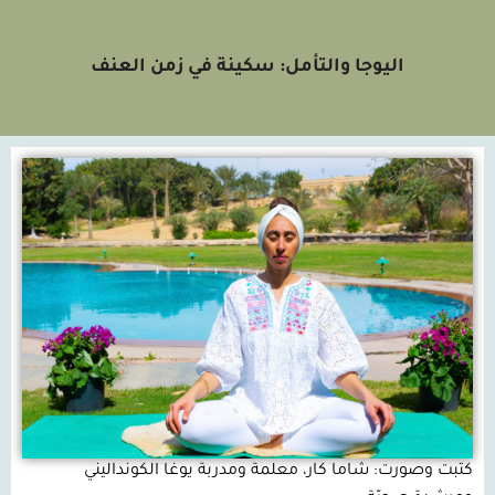
اليوجا والتأمل: سكينة في زمن العنف
كتبت وصورت: شاما كار، معلمة ومدربة يوغا الكونداليني