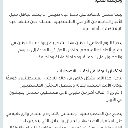
ومرشدة صحيّة
بينما نسعى للحفاظ على نمط حياة طبيعي، لا يمكننا تجاهل سيل
الأخبار العاجلة من الأراضي الفلسطينية المحتلة. نحن نشهد نكبة
ثانية تتكشف أمام أعيننا.
يذكرنا اليوم العالمي للاجئين هذا الشهر بضرورة دعم اللاجئين في
جميع أنحاء العالم، فهم يملكون الحق في العودة إلى ديارهم،
والحصول على الحماية، ومعاملة عادلة ومنصفة.
احتضان اليوغا في أوقات الاضطراب
يتجلى هذا الأمر بشكل خاص في حالة اللاجئين الفلسطينيين. فوفقًا
لوكالة الأمم المتحدة لإغاثة وتشغيل اللاجئين الفلسطينيين
(الأونروا)، هناك أكثر من مليونَي لاجئ فلسطيني مسجل يعيشون
في الأردن.
يصبح من الصعب تنمية الإحساس بالهدوء والسلام والروحانية في
ظل استمرار الاضطهاد والمجازر والإذلال الذي يتعرض له