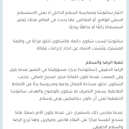
اختيار سانتوشا وممارسة السلام الداخلي لا يعني الاستسلام
السلبي للواقع، أو التغاضي عمّا يحدث في العالم، فذلك يُعتبر
استسلامًا زائفًا أو تجاهلًا روحيًا.
سانتوشا ليست شكوى دائمة، فالشكوى تخلق فراغًا في واقعنا
المشترك وتُشتت الانتباه عن اتخاذ إجراءات فعّالة.
تنمية الرضا والسلام
الرضا الحقيقي (سانتوشا) يدرك مسؤوليتنا في التعبير عندما يلزم،
وفي الصمت عندما تكون كلماتنا مجرد ضجيج إضافي. بتجنب
الشكوى، نخلق مساحة لأفعال واعية ومدروسة بدلًا من الأنماط
التفاعلية، يسمح التصرف بلا شكوى بالوضوح والهدف، سانتوشا
الحقيقية تعني أن نكون ديناميكيين بوعي وسلام.
عندما نمارس ذلك باستمرار، حتى عندما يكون الأمر صعبًا، فإننا
نشجع أنفسنا مرارًا على البقاء هادئين ومركزين، وهنا يُزرع الرضا
والسلام الحقيقي.