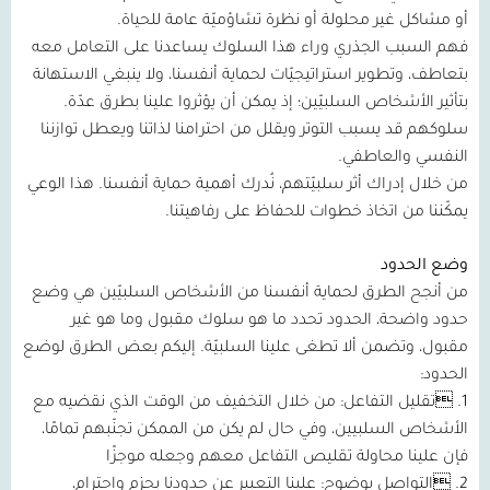
أو مشاكل غير محلولة أو نظرة تشاؤميّة عامة للحياة.
فهم السبب الجذري وراء هذا السلوك يساعدنا على التعامل معه
بتعاطف، وتطوير استراتيجيّات لحماية أنفسنا، ولا ينبغي الاستهانة
بتأثير الأشخاص السلبيّين؛ إذ يمكن أن يؤثروا علينا بطرق عدّة.
سلوكهم قد يسبب التوتر ويقلل من احترامنا لذاتنا ويعطل توازننا
النفسي والعاطفي.
من خلال إدراك أثر سلبيّتهم، نُدرك أهمية حماية أنفسنا. هذا الوعي
يمكّننا من اتخاذ خطوات للحفاظ على رفاهيتنا.
وضع الحدود
من أنجح الطرق لحماية أنفسنا من الأشخاص السلبيّين هي وضع
حدود واضحة، الحدود تحدد ما هو سلوك مقبول وما هو غير
مقبول، وتضمن ألا تطغى علينا السلبيّة. إليكم بعض الطرق لوضع
الحدود:
1. تقليل التفاعل: من خلال التخفيف من الوقت الذي نقضيه مع
الأشخاص السلبيين، وفي حال لم يكن من الممكن تجنّبهم تمامًا،
فإن علينا محاولة تقليص التفاعل معهم وجعله موجزًا
2. التواصل بوضوح: علينا التعبير عن حدودنا بحزم واحترام،