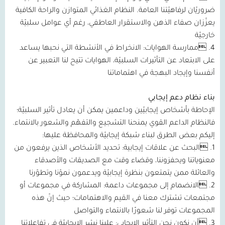
ضروريّان لرفاهيّتنا العامة. النظام الغذائي المتوازن والراحة الكافية
يعزّزان صفاء الذهن والاستقرار العاطفي، رغم أي عوامل سلبيّة
خارجيّة
4. ممارسة الهوايات: الانخراط في الأنشطة التي نحبها يساعد
على الابتعاد عن التأثيرات السلبيّة، الهوايات تتيح لنا التعبير عن
أنفسنا وإيجاد البهجة في اهتماماتنا
بناء نظام دعم إيجابي
الإحاطة بأشخاص إيجابيّين وداعمين يمكن أن يعادل تأثير السلبيّة؛
فالنظام الداعم القوي يمنحنا التشجيع والتفهّم والشعور بالانتماء.
إليكم بعض الطرق لبناء شبكة إيجابيّة والمحافظة عليها:
1. البحث عن علاقات إيجابية: تحديد الأشخاص الذين يرفعون من
معنوياتنا ويحفزوننا، وقضاء وقت مع الصديقات والأصدقاء
والعائلة ممن يتمتعون بنظرة إيجابيّة ويدعمون نموّنا وتطوّرنا
2. الانضمام إلى مجموعات داعمة: المشاركة في مجموعات أو
مجتمعات تشترك معنا في القيم والاهتمامات؛ حيث إنّ هذه
المجموعات توفر لنا شعورًا بالانتماء والتواصل
3. أن نكون نحن التأثير الإيجابي: علينا نشر الإيجابيّة في تفاعلاتنا