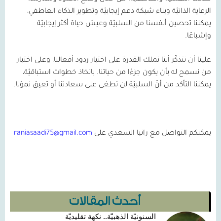
الرعاية الذاتيّة وبناء شبكة دعم إيجابيّة وتطوير الذكاء العاطفي،
يمكننا تحصين أنفسنا من السلبيّة وعيش حياة أكثر إيجابيّة
وإشباعًا.
علينا أن نتذكّر أننا نملك القدرة على اختيار ردود أفعالنا، وعلى اختيار
من نسمح له بأن يكون جزءًا من حياتنا. باتخاذ خطوات استباقيّة،
يمكننا التأكد من أنّ السلبيّة لن تطغى على سعادتنا أو تعيق نموّنا.
يمكنكم التواصل مع رانيا السعدي على
raniasaadi75@gmail.com
أحدث المقالات
السنونيّة الذهبيّة.. نكهة تقليديّة