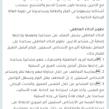
مع الآخرين، وعندما نكون مصدرًا للدعم والتشجيع، سنجذب
أشخاصًا يشبهوننا في الفكر والطاقة ويساعدوننا في تقوية الهالة
الإيجابيّة الخاصة بنا
تطوير الذكاء العاطفي
الذكاء العاطفي يشمل التعرّف على مشاعرنا وفهمها وإدارتها،
إضافةً إلى مشاعر الآخرين. تطوير الذكاء العاطفي يساعدنا على
التعامل بفعاليّة أكبر مع الأشخاص السلبيّين. إليكم أفضل الطرق
للقيام بذلك:
1. مراقبة الردود العاطفيّة والمحفزات: فهم مشاعرنا يساعدنا
على إدارتها بشكل أفضل وتجنّب الغرق في السلبيّة
2. ممارسة التعاطف: من خلال محاولة فهم وجهة نظر ومشاعر
الأشخاص السلبيّين؛ إذ إنّ التعاطف يقلل التوتر ويسهّل التواصل
3. إدارة المشاعر: من خلال التنفس العميق، والتحدث الإيجابي
مع النفس، وأخذ فترات استراحة عند الحاجة. هذه الأساليب
تساعدنا على البقاء هادئًا ومتزنًا في وجه السلبيّة
حماية أنفسنا من الأشخاص السلبيين أمر ضروري للحفاظ على
صحتنا النفسيّة والعاطفيّة. من خلال وضع الحدود وممارسة