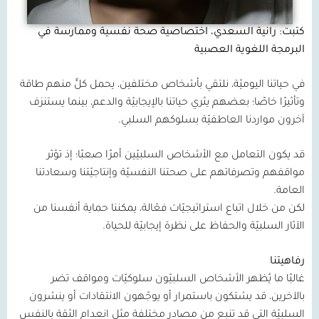
كتبت: رانية السعدي، اختصاصية صحة نفسية وممارسة في
البرمجة اللغوية العصبية
في حياتنا اليوميّة، نلتقي بأشخاص مختلفين، يحمل كلٌّ منهم طاقة
وتأثيرًا خاصًا؛ بعضهم يثري حياتنا بالإيجابيّة والدعم، بينما يستنزف
آخرون مواردنا العاطفيّة بسلوكهم السلبي.
قد يكون التعامل مع الأشخاص السلبيّين أمرًا صعبًا؛ إذ تؤثر
مواقفهم وتصرفاتهم على صحتنا النفسيّة وإنتاجيّتنا وسعادتنا
العامة.
لكن من خلال اتباع استراتيجيّات فعّالة، يمكننا حماية أنفسنا من
الآثار السلبيّة والحفاظ على نظرة إيجابيّة للحياة.
رفاهيتنا
غالبًا ما يُظهر الأشخاص السلبيّون سلوكيّات ومواقف تضر
بالآخرين، قد يشتكون باستمرار أو يوجّهون الانتقادات أو ينشرون
السلبيّة التي قد تنبع من مصادر مختلفة مثل انعدام الثقة بالنفس