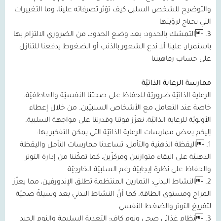
والتوضيح للشخص السلبي كيف تؤثر تصرفاته علينا، وما التغييرات
التي نحتاج لرؤيتها
3. التمسّك بالحدود: بعد وضع الحدود، من الضروري الالتزام بها
باستمرار، علينا ألا ندع الشعور بالذنب أو الضغوط يدفعنا للتنازل
على حساب رفاهيتنا
ممارسة الرعاية الذاتيّة
الرعاية الذاتيّة ضروريّة للحفاظ على صحتنا النفسيّة والعاطفيّة،
خاصة عند التعامل مع الأشخاص السلبيّين. من خلال إعطاء
الأولويّة للرعاية الذاتيّة، نعزّز قوتنا وقدرتنا على مواجهة السلبية.
إليكم بعض ممارسات الرعاية الذاتيّة التي يمكن التفكير بها:
1. اليقظة الذهنية والتأمل: تساعدنا ممارسات التأمل واليقظة
الذهنيّة على البقاء متوازنين ومركزّين، كما تمكّننا من إدارة التوتر
والحفاظ على نظرة إيجابيّة رغم السلبيّة الخارجيّة
2. النشاط البدني: التمارين المنتظمة تطلق الإندورفين، مما يعزّز
المزاج ومستوى الطاقة. كما أنّ النشاط البدني يعد وسيلةً صحيّة
لتفريغ التوتر والضغط النفسي
3. نظام غذائي صحي ونوم كافٍ: التغذية السليمة والنوم الجيد