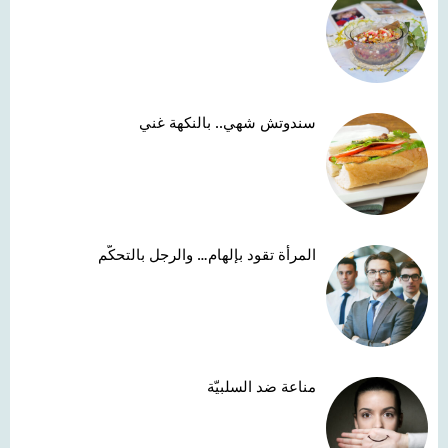
سندوتش شهي.. بالنكهة غني
المرأة تقود بإلهام… والرجل بالتحكّم
مناعة ضد السلبيّة