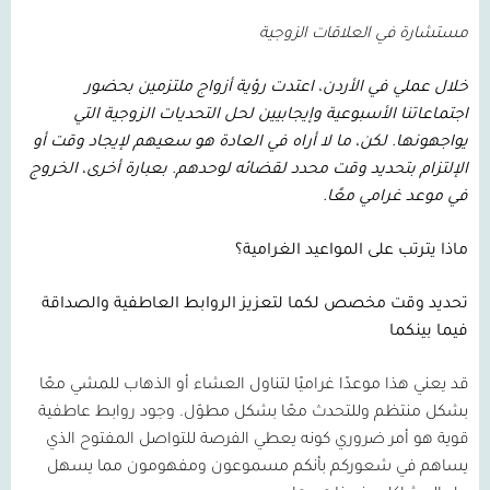
مستشارة في العلاقات الزوجية
خلال عملي في الأردن، اعتدت رؤية أزواج ملتزمين بحضور
اجتماعاتنا الأسبوعية وإيجابيين لحل التحديات الزوجية التي
يواجهونها. لكن، ما لا أراه في العادة هو سعيهم لإيجاد وقت أو
الإلتزام بتحديد وقت محدد لقضائه لوحدهم. بعبارة أخرى، الخروج
في موعد غرامي معًا.
ماذا يترتب على المواعيد الغرامية؟
تحديد
وقت
مخصص
لكما
لتعزيز
الروابط
العاطفية
والصداقة
فيما
بينكما
قد يعني هذا موعدًا غراميًا لتناول العشاء أو الذهاب للمشي معًا
بشكل منتظم وللتحدث معًا بشكل مطوّل
.
وجود روابط عاطفية
قوية هو أمر ضروري كونه يعطي الفرصة للتواصل المفتوح الذي
يساهم في شعوركم بأنكم مسموعون ومفهومون مما يسهل