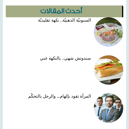
أحدث المقالات
السنونيّة الذهبيّة.. نكهة تقليديّة
سندوتش شهي.. بالنكهة غني
المرأة تقود بإلهام… والرجل بالتحكّم