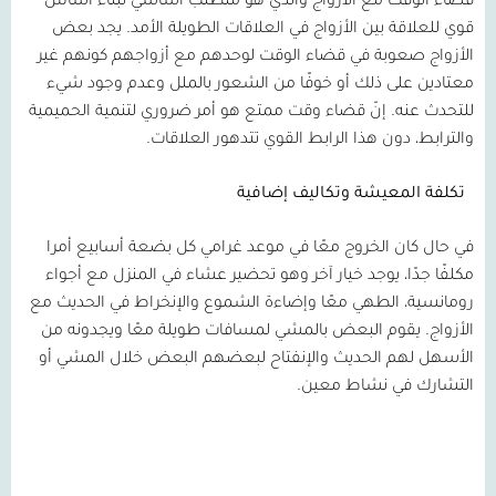
قضاء الوقت مع الأزواج والذي هو متطلب أساسي لبناء أساس
قوي للعلاقة بين الأزواج في العلاقات الطويلة الأمد
.
يجد بعض
الأزواج صعوبة في قضاء الوقت لوحدهم مع أزواجهم كونهم غير
معتادين على ذلك أو خوفًا من الشعور بالملل وعدم وجود شيء
للتحدث عنه
.
إنّ قضاء وقت ممتع هو أمر ضروري لتنمية الحميمية
والترابط، دون هذا الرابط القوي تتدهور العلاقات
.
تكلفة
المعيشة
وتكاليف
إضافية
في حال كان الخروج معًا في موعد غرامي كل بضعة أسابيع أمرا
مكلفًا جدًا، يوجد خيار آخر وهو تحضير عشاء في المنزل مع أجواء
رومانسية، الطهي معًا وإضاءة الشموع والإنخراط في الحديث مع
الأزواج
.
يقوم البعض بالمشي لمسافات طويلة معًا ويجدونه من
الأسهل لهم الحديث والإنفتاح لبعضهم البعض خلال المشي أو
التشارك في نشاط معين
.