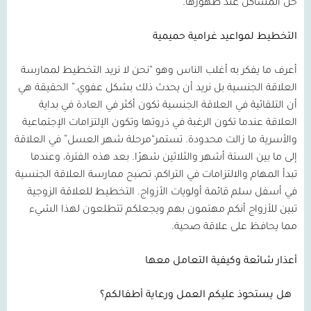
حل المشاكل عند ظهورها
.
التخطيط
لمواعيد
غرامية
حميمية
أعرف ما يفكر به أغلب الناس وهو
“
نحن لا نريد التخطيط لممارسة
العلاقة الجنسية بل نريد أن يحدث ذلك بشكل عفوي
.”
الحقيقة هي
أن التلقائية في العلاقة الجنسية تكون أكثر في العادة في بداية
العلاقة عندما تكون الرغبة في ذروتها وتكون الإلتزامات الإجتماعية
والأسرية ما زالت محدودة
.
تستمر
“
مرحلة شهر العسل
”
في العلاقة
إلى ما بين الستة أشهر والثلاثين شهرًا
.
بعد هذه الفترة، وعندما
تبدأ المهام والالتزامات في التراكم، تصبح ممارسة العلاقة الجنسية
في أسفل سلم قائمة أولويات الأزواج
.
التخطيط للعلاقة الزوجية
تبين للأزواج أنكم مهتمون بهم ويجعلكم تتطلعون لهذا الشيء
مما يحافظ على علاقة صحية
.
أعذار شائعة وكيفية التعامل معها
هل
يستحوذ
عليكم
العمل
ورعاية
أطفالكم؟