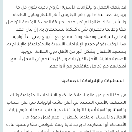
قد ينهك العمل والإلتزامات الأسرية الأزواج بحيث يكون كل ما
يريدونه بعد انتهاء اليوم هو الجلوس أمام التلفاز وتناول الطعام
.
ولا بأس بذلك طالما لم تكن هذه الطريقة الوحيدة المتبعة للتواصل
معًا وطالما تحضران شيء كلاكما تستمتعان به
.
إنّ بذل جهد
إضافي للتواصل وقضاء وقت ممتع مع الأزواج يعني إبدأ أولوية
هذا الوقت
(
فوق جميع الإلتزامات الأسرية والاجتماعية
)
والإلتزام به
.
يستفيد الأطفال بشكل أكبر من الأهل ذوي العلاقة الزوجية
الصحية مقارنة بالأهل الذين يقضون كل وقتهم في العمل أو مع
أطفالهم مع تجاهل علاقتهم مع أزواجهم
.
المتطلبات
والإلتزامات
الاجتماعية
في هذا الجزء من عالمنا، عادة ما نضع الالتزامات الاجتماعية وتلك
المتعلقة بالأسرة الممتدة في أعلى قائمة أولوياتنا، حتى على حساب
رفاهيتنا ورفاهية أسرتنا الأولية
.
فنشعر بالذنب عندما لا نقوم بزيارة
الأهالي والأنسباء أو عندما نضطر إلى عدم قبول دعوة من
الأصدقاء أو المعارف
.
لا يوجد لدينا وقت للتواصل معًا ولتنمية عادة