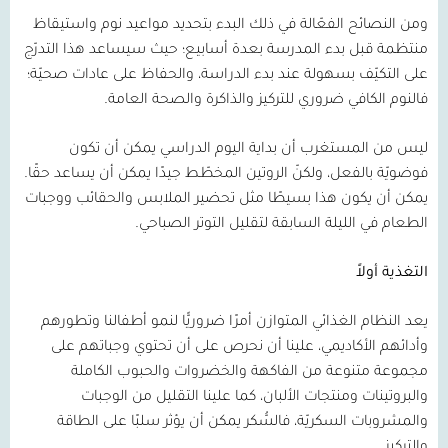
ومن النصائح الفعّالة في ذلك البدء بتحديد مواعيد نوم واستيقاظ
منتظمة قبل بدء المدرسة بعدة أسابيع؛ حيث سيساعد هذا التدرّج
على التكيّف بسهولة عند بدء الدراسة، والحفاظ على عادات صحيّة؛
فالنوم الكافي ضروري للتركيز والذاكرة والصحة العامة.
ليس من المستغرب أن بداية اليوم الدراسي يمكن أن تكون
فوضويّة بالفعل، ولكنّ الروتين المخطّط جيدًا يمكن أن يساعد حقًا.
يمكن أن يكون هذا بسيطًا مثل تحضير الملابس والحقائب ووجبات
الطعام في الليلة السابقة لتقليل التوتر الصباحي.
التغذية أولاً
يعد النظام الغذائي المتوازن أمرًا ضروريًّا لنمو أطفالنا وتطورهم
وأدائهم الأكاديمي، علينا أن نحرص على أن تحتوي وجباتهم على
مجموعة متنوعة من الفاكهة والخضروات والحبوب الكاملة
والبروتينات ومنتجات الألبان، كما علينا التقليل من الوجبات
والمشروبات السكريّة، فالسُّكر يمكن أن يؤثر سلبًا على الطاقة
والتركيز.