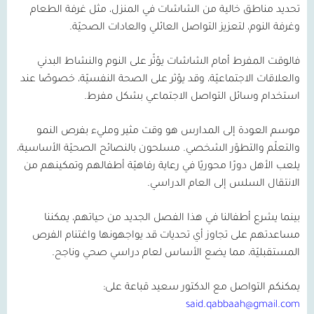
تحديد مناطق خالية من الشاشات في المنزل، مثل غرفة الطعام
وغرفة النوم، لتعزيز التواصل العائلي والعادات الصحيّة.
فالوقت المفرط أمام الشاشات يؤثّر على النوم والنشاط البدني
والعلاقات الاجتماعيّة، وقد يؤثر على الصحة النفسيّة، خصوصًا عند
استخدام وسائل التواصل الاجتماعي بشكل مفرط.
موسم العودة إلى المدارس هو وقت مثير ومليء بفرص النمو
والتعلّم والتطوّر الشخصي. مسلحون بالنصائح الصحيّة الأساسية،
يلعب الأهل دورًا محوريًا في رعاية رفاهيّة أطفالهم وتمكينهم من
الانتقال السلس إلى العام الدراسي.
بينما يشرع أطفالنا في هذا الفصل الجديد من حياتهم، يمكننا
مساعدتهم على تجاوز أي تحديات قد يواجهونها واغتنام الفرص
المستقبليّة، مما يضع الأساس لعام دراسي صحي وناجح.
يمكنكم التواصل مع الدكتور سعيد قباعة على:
said.qabbaah@gmail.com