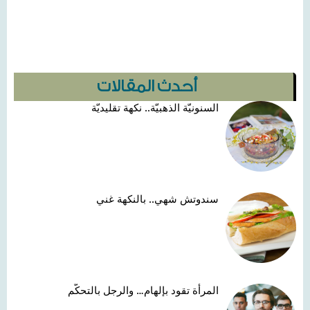
أحدث المقالات
السنونيّة الذهبيّة.. نكهة تقليديّة
سندوتش شهي.. بالنكهة غني
المرأة تقود بإلهام… والرجل بالتحكّم