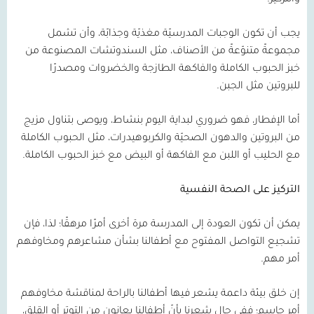
يجب أن تكون الوجبات المدرسيّة مغذيّة وجذابّة، وأن تشمل
مجموعةً متنوّعةً من الأصناف، مثل السندوتشات المصنوعة من
خبز الحبوب الكاملة والفاكهة الطازجة والخضروات ومصدرًا
للبروتين مثل الجبن.
أما الإفطار، فهو ضروري لبداية اليوم بنشاط، ويوصى بتناول مزيج
من البروتين والدهون الصحيّة والكربوهيدرات، مثل الحبوب الكاملة
مع الحليب أو اللبن مع الفاكهة أو البيض مع خبز الحبوب الكاملة.
التركيز على الصحة النفسية
يمكن أن تكون العودة إلى المدرسة مرة أخرى أمرًا مرهقًا؛ لذا، فإن
تشجيع التواصل المفتوح مع أطفالنا بشأن مشاعرهم ومخاوفهم
أمر مهم.
إن خلق بيئة داعمة يشعر فيها أطفالنا بالراحة لمناقشة مخاوفهم
أمر حاسم؛ ففي حال شعرنا بأنّ أطفالنا يعانون من التوتر أو القلق،