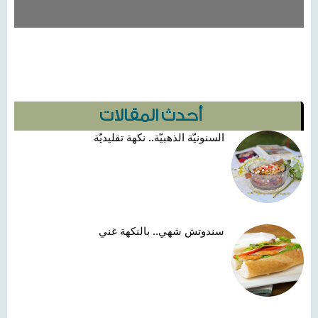
أحدث المقالات
السنونيّة الذهبيّة.. نكهة تقليديّة
سندوتش شهي.. بالنكهة غني