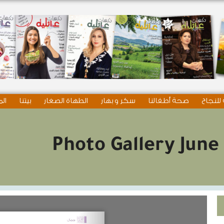
للنجاح
صحة أطفالنا
سكر و بهار
الطهاة الصغار
بيتنا
الم
Photo Gallery June